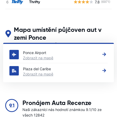
Thrifty
7.8
(6971)
Mapa umístění půjčoven aut v
zemi Ponce
Podívejte se na naše hlavní půjčovny aut v zemi Ponce
Ponce Airport
Zobrazit na mapě
Plaza del Caribe
Zobrazit na mapě
Pronájem Auta Recenze
9.1
Naši zákazníci nás hodnotí známkou 9.1/10 ze
všech 12842