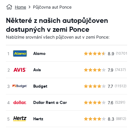
Home
Půjčovna aut Ponce
Některé z našich autopůjčoven
dostupných v zemi Ponce
Nabízíme srovnání všech půjčoven aut v zemi Ponce:
Alamo
8.9
(10701)
Avis
7.9
(7437)
Budget
7.7
(11512)
Dollar Rent a Car
7.6
(5291)
Hertz
8.3
(8812)