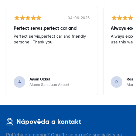
04-06-2026
Perfect servis,perfect car and
Always exce
Perfect servis,perfect car and friendly
Always excell
personel. Thank you
use this webs
Aysin Ozkul
Rosar
A
R
Alamo San Juan Airport
Alamo
Nápověda a kontakt
Potřebujete pomoc? Obraťte se na naše specialisty na