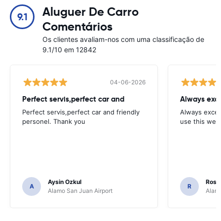
Aluguer De Carro
9.1
Comentários
Os clientes avaliam-nos com uma classificação de
9.1/10 em 12842
04-06-2026
Perfect servis,perfect car and
Always exce
Perfect servis,perfect car and friendly
Always excell
personel. Thank you
use this webs
Aysin Ozkul
Rosar
A
R
Alamo San Juan Airport
Alamo