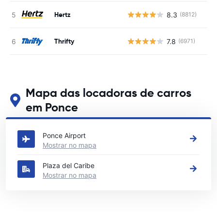
Hertz
8.3
(8812)
N
Thrifty
7.8
(6971)
N
Mapa das locadoras de carros
em Ponce
Veja nossos principais locais de aluguel de carros em Ponce
Ponce Airport
Mostrar no mapa
Plaza del Caribe
Mostrar no mapa