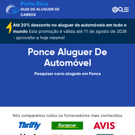
Porto Rico
GUIA DE ALUGUER DE
CARROS
Até 20% desconto no aluguer de automóveis em todo o
mundo
Esta promoção é válida até 11 de agosto de 2026
- aproveite-a hoje mesmo!
Ponce Aluguer De
Automóvel
Pesquisar carro alugado em Ponce
Nós comparamos todos os fornecedores mais conhecidos