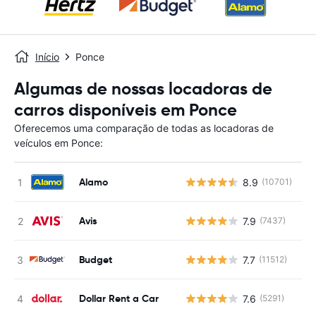
Início
Ponce
Algumas de nossas locadoras de
carros disponíveis em Ponce
Oferecemos uma comparação de todas as locadoras de
veículos em Ponce:
Alamo
8.9
(10701)
N
Avis
7.9
(7437)
N
Budget
7.7
(11512)
N
Dollar Rent a Car
7.6
(5291)
N