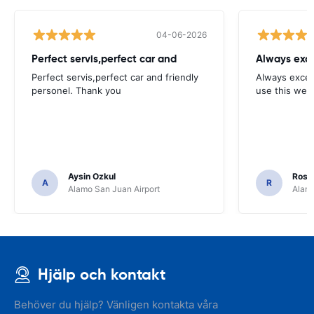
04-06-2026
Perfect servis,perfect car and
Always exce
Perfect servis,perfect car and friendly
Always excell
personel. Thank you
use this webs
Aysin Ozkul
Rosar
A
R
Alamo San Juan Airport
Alamo
Hjälp och kontakt
Behöver du hjälp? Vänligen kontakta våra