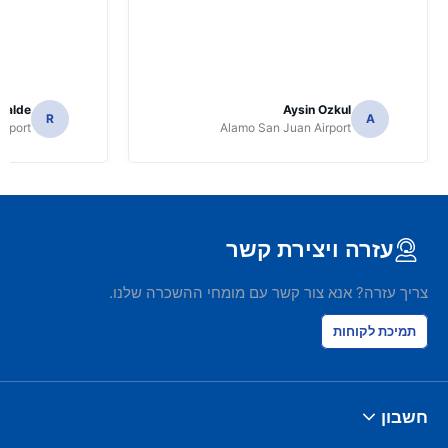
icalde
Aysin Ozkul
R
A
irport
Alamo San Juan Airport
עזרה ויצירת קשר
צריך עזרה? אנא צור קשר עם מומחי ההשכרה שלנו.
תמיכת לקוחות
חשבון