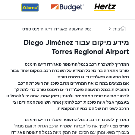
בַּיִת
נמל התעופה פאג'רדו דייגו חימנס טורס
מידע מיקום עבור Diego Jiménez
Torres Regional Airport
המדריך להשכרת רכב ב
נמל התעופה פאג'רדו דייגו חימנס
טורס
מתמחה בריכוז כל המידע על השכרת רכב במקום אחד עבור
נמל התעופה פאג'רדו דייגו חימנס טורס
.
אנו מציגים במרוכז את המחירים מרוב סוכנויות השכרת הרכב
המובילות ב
נמל התעופה פאג'רדו דייגו חימנס טורס
כדי לתת לך
לבחור את המכונית המתאימה ולהזמין בזמן אמת. אתה יכול להחליט
בעצמך אצל איזה סוכנות רכב להזמין אחרי השוואת המחירים וציי
הרכב לשכירות של הסוכנויות המקומיות.
המדריך להשכרת רכב ב
נמל התעופה פאג'רדו דייגו חימנס
טורס
מציג לפניך את כל חברות השכרת הרכב הגדולות ווגם מנהל
בעבורך משא ומתן עם הסוכנויות המקומיות ב
נמל התעופה פאג'רדו