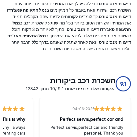
דייגו חימנס טורס
כדי להציע לך את המחירים הטובים ביותר עבור
השכרת רכב ושירות וזאת בעבור כל המיקומים ב
נמל התעופה פאג'רדו
דייגו חימנס טורס
.כך לומדים לקוחותינו לדעת שהם מקבלים תמיד
את המחיר והשירות הטוב ביותר בכל מה שנוגע להשכרת רכב ב
נמל
התעופה פאג'רדו דייגו חימנס טורס
. בתוך לא יותר מ 3 דקות תוכל
להשוות את המחירים שלנו ולבצע את הזמנתך ב
נמל התעופה פאג'רדו
דייגו חימנס טורס
וזאת לאחר שתגלה שאנחנו בדרך כלל הרבה יותר
זולים מאשר בהזמנה ישירה מסוכנויות השכרת רכב.
השכרת רכב ביקורות
9.1
הלקוחות שלנו מדרגים אותנו 9.1 /10 מתוך 12842
04-06-2026
 This is why
Perfect servis,perfect car and
s why I always
Perfect servis,perfect car and friendly
 renting cars.
personel. Thank you