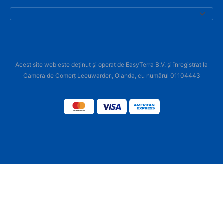
Acest site web este deținut și operat de EasyTerra B.V. și înregistrat la
Camera de Comerț Leeuwarden, Olanda, cu numărul 01104443