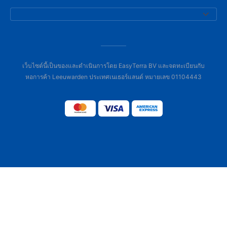
เว็บไซต์นี้เป็นของและดำเนินการโดย EasyTerra BV และจดทะเบียนกับ
หอการค้า Leeuwarden ประเทศเนเธอร์แลนด์ หมายเลข 01104443