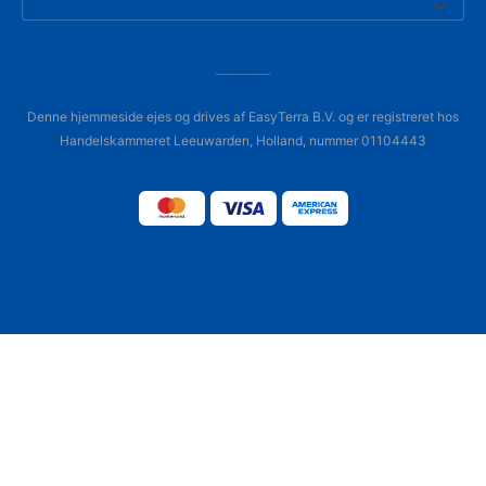
Denne hjemmeside ejes og drives af EasyTerra B.V. og er registreret hos
Handelskammeret Leeuwarden, Holland, nummer 01104443