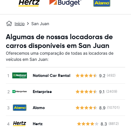
Início
San Juan
Algumas de nossas locadoras de
carros disponíveis em San Juan
Oferecemos uma comparação de todas as locadoras de
veículos em San Juan:
National Car Rental
9.2
(492)
Enterprise
9.1
(2409)
Alamo
8.9
(10701)
Hertz
8.3
(8812)
N