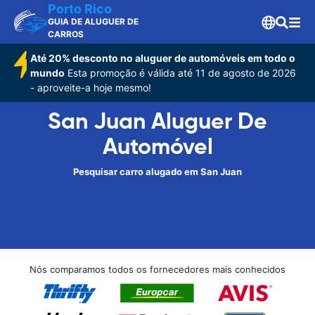
Porto Rico
GUIA DE ALUGUER DE
CARROS
Até 20% desconto no aluguer de automóveis em todo o
mundo
Esta promoção é válida até 11 de agosto de 2026
- aproveite-a hoje mesmo!
San Juan Aluguer De
Automóvel
Pesquisar carro alugado em San Juan
Nós comparamos todos os fornecedores mais conhecidos