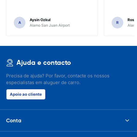
Aysin Ozkul
Rosar
A
R
Alamo San Juan Airport
Alamo
Ajuda e contacto
Precisa de ajuda? Por favor, contacte os nossos
especialistas em aluguer de carro.
Apoio ao cliente
Conta